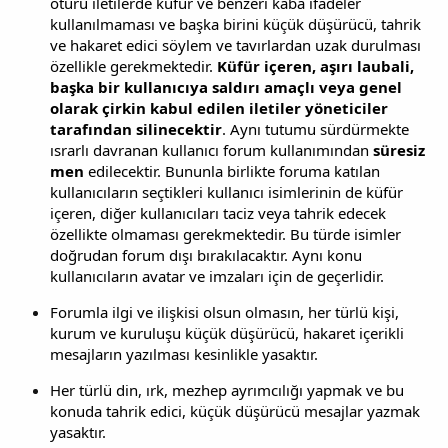
ötürü iletilerde küfür ve benzeri kaba ifadeler
kullanılmaması ve başka birini küçük düşürücü, tahrik
ve hakaret edici söylem ve tavırlardan uzak durulması
özellikle gerekmektedir.
Küfür içeren, aşırı laubali,
başka bir kullanıcıya saldırı amaçlı veya genel
olarak çirkin kabul edilen iletiler yöneticiler
tarafından silinecektir
. Aynı tutumu sürdürmekte
ısrarlı davranan kullanıcı forum kullanımından
süresiz
men
edilecektir. Bununla birlikte foruma katılan
kullanıcıların seçtikleri kullanıcı isimlerinin de küfür
içeren, diğer kullanıcıları taciz veya tahrik edecek
özellikte olmaması gerekmektedir. Bu türde isimler
doğrudan forum dışı bırakılacaktır. Aynı konu
kullanıcıların avatar ve imzaları için de geçerlidir.
Forumla ilgi ve ilişkisi olsun olmasın, her türlü kişi,
kurum ve kuruluşu küçük düşürücü, hakaret içerikli
mesajların yazılması kesinlikle yasaktır.
Her türlü din, ırk, mezhep ayrımcılığı yapmak ve bu
konuda tahrik edici, küçük düşürücü mesajlar yazmak
yasaktır.