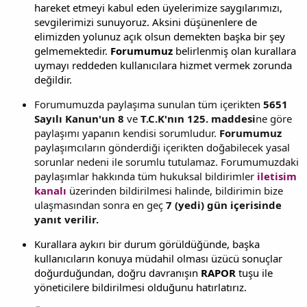
hareket etmeyi kabul eden üyelerimize saygılarımızı,
sevgilerimizi sunuyoruz. Aksini düşünenlere de
elimizden yolunuz açık olsun demekten başka bir şey
gelmemektedir.
Forumumuz
belirlenmiş olan kurallara
uymayı reddeden kullanıcılara hizmet vermek zorunda
değildir.
Forumumuzda paylaşıma sunulan tüm içerikten
5651
Sayılı Kanun'un 8
ve
T.C.K'nın 125. maddesi
ne göre
paylaşımı yapanın kendisi sorumludur.
Forumumuz
paylaşımcıların gönderdiği içerikten doğabilecek yasal
sorunlar nedeni ile sorumlu tutulamaz. Forumumuzdaki
paylaşımlar hakkında tüm hukuksal bildirimler
iletisim
kanalı
üzerinden bildirilmesi halinde, bildirimin bize
ulaşmasından sonra en geç
7 (yedi) gün içerisinde
yanıt verilir.
Kurallara aykırı bir durum görüldüğünde, başka
kullanıcıların konuya müdahil olması üzücü sonuçlar
doğurduğundan, doğru davranışın
RAPOR
tuşu ile
yöneticilere bildirilmesi olduğunu hatırlatırız.