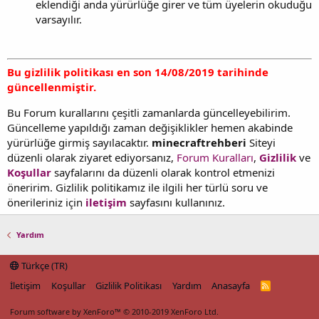
eklendiği anda yürürlüğe girer ve tüm üyelerin okuduğu
varsayılır.
Bu gizlilik politikası en son 14/08/2019 tarihinde
güncellenmiştir.
Bu Forum kurallarını çeşitli zamanlarda güncelleyebilirim.
Güncelleme yapıldığı zaman değişiklikler hemen akabinde
yürürlüğe girmiş sayılacaktır.
minecraftrehberi
Siteyi
düzenli olarak ziyaret ediyorsanız,
Forum Kuralları
,
Gizlilik
ve
Koşullar
sayfalarını da düzenli olarak kontrol etmenizi
öneririm. Gizlilik politikamız ile ilgili her türlü soru ve
önerileriniz için
iletişim
sayfasını kullanınız.
Yardım
Türkçe (TR)
İletişim
Koşullar
Gizlilik Politikası
Yardım
Anasayfa
R
S
S
Forum software by XenForo™
© 2010-2019 XenForo Ltd.