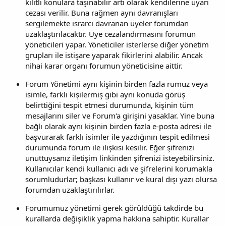
kilitli konulara taşınabilir artı olarak kendilerine uyarı
cezası verilir. Buna rağmen aynı davranışları
sergilemekte ısrarcı davranan üyeler forumdan
uzaklaştırılacaktır. Üye cezalandırmasını forumun
yöneticileri yapar. Yöneticiler isterlerse diğer yönetim
grupları ile istişare yaparak fikirlerini alabilir. Ancak
nihai karar organı forumun yöneticisine aittir.
Forum Yönetimi aynı kişinin birden fazla rumuz veya
isimle, farklı kişilermiş gibi aynı konuda görüş
belirttiğini tespit etmesi durumunda, kişinin tüm
mesajlarını siler ve Forum'a girişini yasaklar. Yine buna
bağlı olarak aynı kişinin birden fazla e-posta adresi ile
başvurarak farklı isimler ile yazdığının tespit edilmesi
durumunda forum ile ilişkisi kesilir. Eğer şifrenizi
unuttuysanız iletişim linkinden şifrenizi isteyebilirsiniz.
Kullanıcılar kendi kullanıcı adı ve şifrelerini korumakla
sorumludurlar; başkası kullanır ve kural dışı yazı olursa
forumdan uzaklaştırılırlar.
Forumumuz yönetimi gerek görüldüğü takdirde bu
kurallarda değişiklik yapma hakkına sahiptir. Kurallar