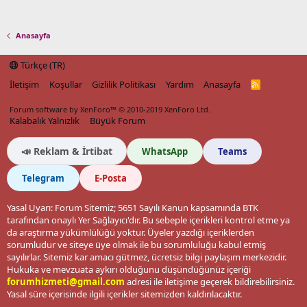
Anasayfa
Türkçe (TR)
İletişim
Koşullar
Gizlilik Politikası
Yardım
Anasayfa
R
S
S
Forum software by XenForo™
© 2010-2019 XenForo Ltd.
Kalabalık Yalnızlık
Büyük Forum
📣 Reklam & İrtibat
WhatsApp
Teams
Telegram
E-Posta
Yasal Uyarı: Forum Sitemiz; 5651 Sayılı Kanun kapsamında BTK
tarafından onaylı Yer Sağlayıcı'dır. Bu sebeple içerikleri kontrol etme ya
da araştırma yükümlülüğü yoktur. Üyeler yazdığı içeriklerden
sorumludur ve siteye üye olmak ile bu sorumluluğu kabul etmiş
sayılırlar. Sitemiz kar amacı gütmez, ücretsiz bilgi paylaşım merkezidir.
Hukuka ve mevzuata aykırı olduğunu düşündüğünüz içeriği
forumhizmeti@gmail.com
adresi ile iletişime geçerek bildirebilirsiniz.
Yasal süre içerisinde ilgili içerikler sitemizden kaldırılacaktır.