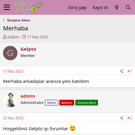
Giriş yap
Kayıt ol
Tanışma Alanı
Merhaba
K
B
GeIpto
17 Kas 2022
o
a
n
ş
GeIpto
G
u
l
Member
y
a
u
n
b
g
17 Kas 2022
#1
a
ı
ş
ç
Merhaba arkadaşlar aranıza yeni katıldım
l
t
a
a
admin
t
r
a
i
Administrator
Yetkili
Admin
Global Mod
n
h
i
22 Kas 2022
#2
Hoşgeldiniz Gelpto iyi forumlar