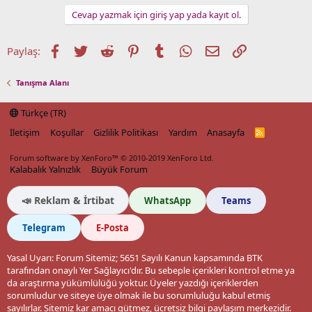
Cevap yazmak için giriş yap yada kayıt ol.
Facebook
Twitter
Reddit
Pinterest
Tumblr
WhatsApp
E-posta
Link
Paylaş:
Tanışma Alanı
Türkçe (TR)
İletişim
Koşullar
Gizlilik Politikası
Yardım
Anasayfa
R
S
S
Forum software by XenForo™
© 2010-2019 XenForo Ltd.
Kalabalık Yalnızlık
Büyük Forum
📣 Reklam & İrtibat
WhatsApp
Teams
Telegram
E-Posta
Yasal Uyarı: Forum Sitemiz; 5651 Sayılı Kanun kapsamında BTK
tarafından onaylı Yer Sağlayıcı'dır. Bu sebeple içerikleri kontrol etme ya
da araştırma yükümlülüğü yoktur. Üyeler yazdığı içeriklerden
sorumludur ve siteye üye olmak ile bu sorumluluğu kabul etmiş
sayılırlar. Sitemiz kar amacı gütmez, ücretsiz bilgi paylaşım merkezidir.