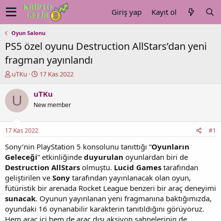
Giriş yap
Kayıt ol
Oyun Salonu
PS5 özel oyunu Destruction AllStars’dan yeni
fragman yayınlandı
K
B
uTKu
17 Kas 2022
o
a
n
ş
uTKu
U
u
l
New member
y
a
u
n
b
g
17 Kas 2022
#1
a
ı
ş
ç
Sony’nin PlayStation 5 konsolunu tanıttığı “
Oyunların
l
t
Geleceği
” etkinliğinde
duyurulan
oyunlardan biri de
a
a
Destruction AllStars
olmuştu.
Lucid Games
tarafından
t
r
geliştirilen ve
Sony
tarafından yayınlanacak olan oyun,
a
i
fütüristik bir arenada Rocket League benzeri bir araç deneyimi
n
h
sunacak
. Oyunun yayınlanan yeni fragmanına baktığımızda,
i
oyundaki 16 oynanabilir karakterin tanıtıldığını görüyoruz.
Hem araç içi hem de araç dışı aksiyon sahnelerinin de